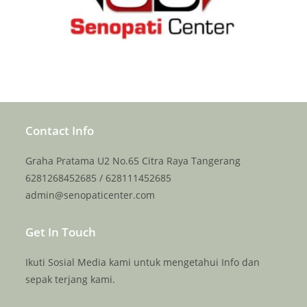
Contact Info
Graha Pratama U2 No.65 Citra Raya Tangerang
6281268452685 / 628111452685
admin@senopaticenter.com
Get In Touch
Ikuti Sosial Media kami untuk mengetahui Info dan
sepak terjang kami.