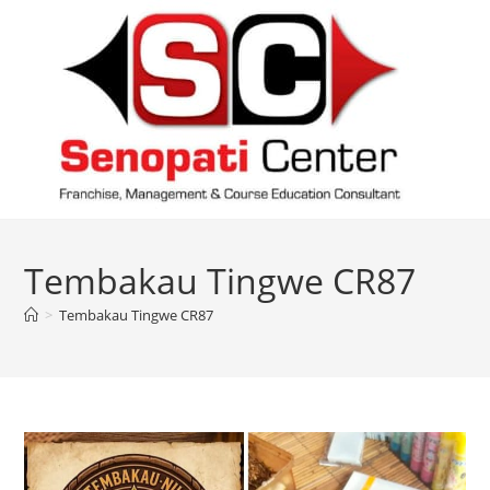
Skip
to
content
Tembakau Tingwe CR87
>
Tembakau Tingwe CR87