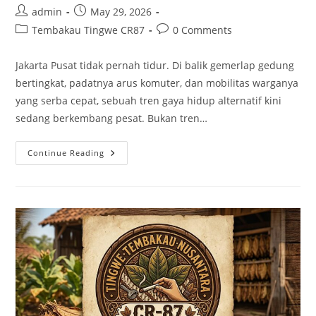
Post
Post
admin
May 29, 2026
author:
published:
Post
Post
Tembakau Tingwe CR87
0 Comments
category:
comments:
Jakarta Pusat tidak pernah tidur. Di balik gemerlap gedung
bertingkat, padatnya arus komuter, dan mobilitas warganya
yang serba cepat, sebuah tren gaya hidup alternatif kini
sedang berkembang pesat. Bukan tren…
Tembakau
Continue Reading
Tingwe
Di
Jakarta
Pusat:
Menemukan
Kenikmatan
Otentik
Dan
Solusi
Hemat
Di
Jantung
Ibu
Kota