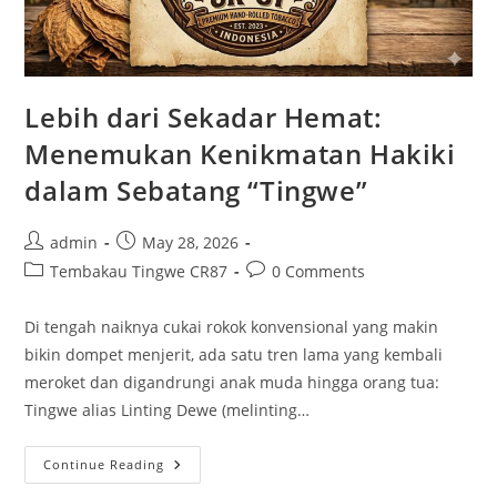
Lebih dari Sekadar Hemat:
Menemukan Kenikmatan Hakiki
dalam Sebatang “Tingwe”
Post
Post
admin
May 28, 2026
author:
published:
Post
Post
Tembakau Tingwe CR87
0 Comments
category:
comments:
Di tengah naiknya cukai rokok konvensional yang makin
bikin dompet menjerit, ada satu tren lama yang kembali
meroket dan digandrungi anak muda hingga orang tua:
Tingwe alias Linting Dewe (melinting…
Lebih
Continue Reading
Dari
Sekadar