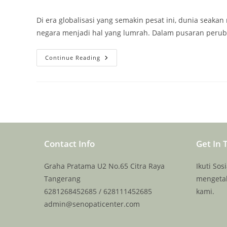
comments:
Di era globalisasi yang semakin pesat ini, dunia seakan
negara menjadi hal yang lumrah. Dalam pusaran perub
Lebih
Continue Reading
Dari
Sekadar
Bahasa:
Mengapa
Kamu
Perlu
Belajar
Mandarin
Sekarang!
–
Bimbel
Contact Info
Citra
Get In 
Raya
081268452685
Graha Pratama U2 No.65 Citra Raya
Ikuti So
Tangerang
mengetah
6281268452685 / 628111452685
kami.
admin@senopaticenter.com