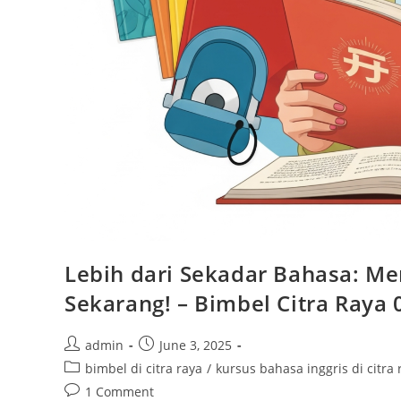
Lebih dari Sekadar Bahasa: M
Sekarang! – Bimbel Citra Raya
Post
Post
admin
June 3, 2025
author:
published:
Post
bimbel di citra raya
/
kursus bahasa inggris di citra 
category:
Post
1 Comment