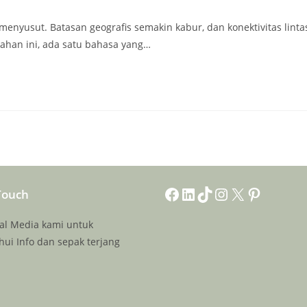
 menyusut. Batasan geografis semakin kabur, dan konektivitas linta
ahan ini, ada satu bahasa yang…
Touch
Facebook
LinkedIn
TikTok
Instagram
X
Pinterest
sial Media kami untuk
ui Info dan sepak terjang