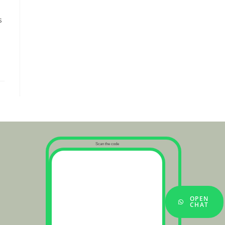
s
Scan the code
OPEN
CHAT