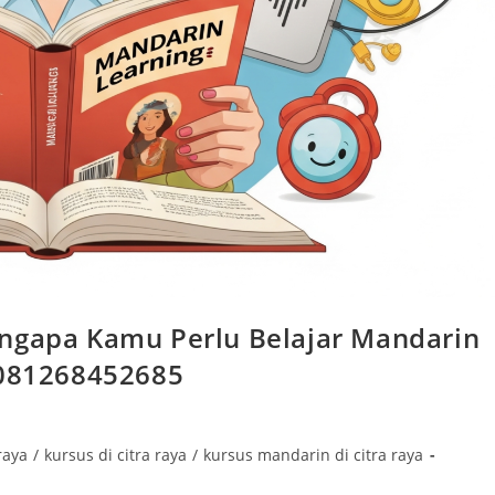
engapa Kamu Perlu Belajar Mandarin
 081268452685
raya
/
kursus di citra raya
/
kursus mandarin di citra raya