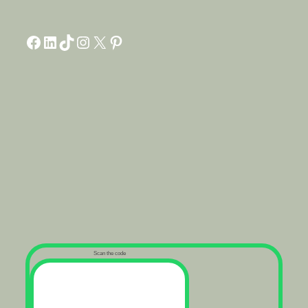
Facebook
LinkedIn
TikTok
Instagram
X
Pinterest
Scan the code