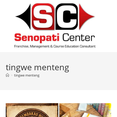
Skip
to
content
tingwe menteng
>
tingwe menteng