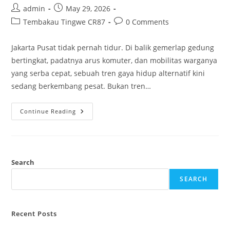
Post
Post
admin
May 29, 2026
author:
published:
Post
Post
Tembakau Tingwe CR87
0 Comments
category:
comments:
Jakarta Pusat tidak pernah tidur. Di balik gemerlap gedung
bertingkat, padatnya arus komuter, dan mobilitas warganya
yang serba cepat, sebuah tren gaya hidup alternatif kini
sedang berkembang pesat. Bukan tren…
Tembakau
Continue Reading
Tingwe
Di
Jakarta
Pusat:
Menemukan
Kenikmatan
Otentik
Search
Dan
Solusi
SEARCH
Hemat
Di
Jantung
Ibu
Kota
Recent Posts